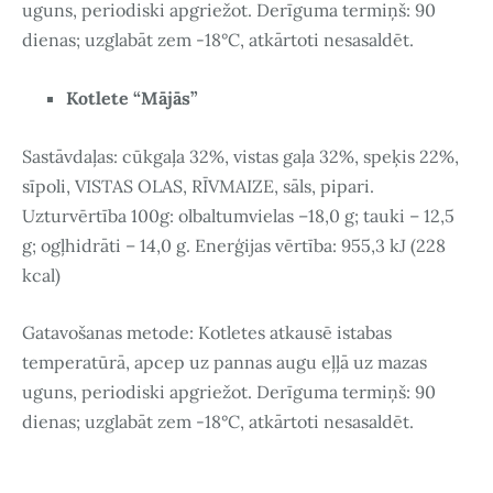
uguns, periodiski apgriežot. Derīguma termiņš: 90
dienas; uzglabāt zem -18°C, atkārtoti nesasaldēt.
Kotlete “Mājās”
Sastāvdaļas: cūkgaļa 32%, vistas gaļa 32%, speķis 22%,
sīpoli, VISTAS OLAS, RĪVMAIZE, sāls, pipari.
Uzturvērtība 100g: olbaltumvielas –18,0 g; tauki – 12,5
g; ogļhidrāti – 14,0 g. Enerģijas vērtība: 955,3 kJ (228
kcal)
Gatavošanas metode: Kotletes atkausē istabas
temperatūrā, apcep uz pannas augu eļļā uz mazas
uguns, periodiski apgriežot. Derīguma termiņš: 90
dienas; uzglabāt zem -18°C, atkārtoti nesasaldēt.