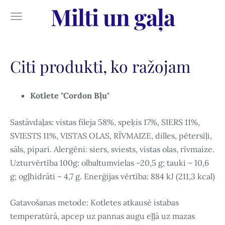
Milti un gaļa
Citi produkti, ko ražojam
Kotlete "Cordon Bļu"
Sastāvdaļas: vistas fileja 58%, speķis 17%, SIERS 11%,
SVIESTS 11%, VISTAS OLAS, RĪVMAIZE, dilles, pētersīļi,
sāls, pipari. Alergēni: siers, sviests, vistas olas, rīvmaize.
Uzturvērtība 100g: olbaltumvielas –20,5 g; tauki – 10,6
g; ogļhidrāti – 4,7 g. Enerģijas vērtība: 884 kJ (211,3 kcal)
Gatavošanas metode: Kotletes atkausē istabas
temperatūrā, apcep uz pannas augu eļļā uz mazas