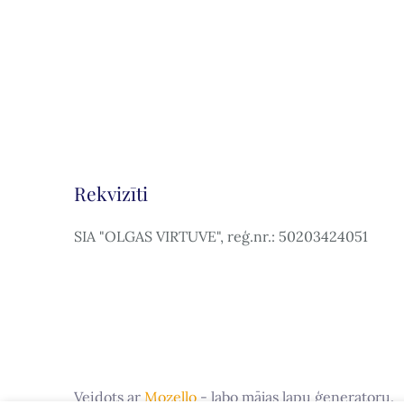
Rekvizīti
SIA "OLGAS VIRTUVE", reģ.nr.: 50203424051
Veidots ar
Mozello
- labo mājas lapu ģeneratoru.