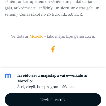
sēnēm,
ar kartupeļiem un sēnēm
) un pankūkas (ar
gaļu, ar krēmsieru, ar šķiņķi un sieru, ar vistas gaļu un
sēnēm). Cenas sākot no 2,7 EUR līdz 5,0 EUR.
Veidots ar
Mozello
- labo mājas lapu ģeneratoru.
Izveido savu mājaslapu vai e-veikalu ar
Mozello!
Ātri, viegli, bez programmēšanas.
Uzzināt vairāk