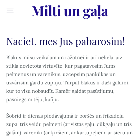
Milti un gaļa
Nāciet, mēs Jūs pabarosim!
Blakus mūsu veikalam un ražotnei ir arī neliela, aiz
stikla novietota virtuvīte, kur pagatavosim Jums
pelmeņus un vareņikus, uzcepsim pankūkas un
uzvārīsim gardu zupiņu. Turpat blakus ir daži galdiņi,
kur to visu nobaudīt. Kamēr gaidāt pasūtījumu,
pasniegsim tēju, kafiju.
Šobrīd ir dienas piedāvājumā ir borščs un frikadeļu
zupa, trīs veidu pelmeņi (ar vistas gaļu, cūkgaļu un trīs
gaļām), vareņiki (ar ķiršiem, ar kartupeļiem, ar sieru un